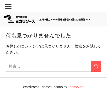
コ
三
濃
ン
河
口
テ
の
ン
情
面
ツ
白
報
へ
い
何も見つかりませんでした
源
ス
ス
キ
「ミ
ポ
お探しのコンテンツは見つかりません。検索をお試しく
ッ
ッ
ださい。
カ
プ
ト・
ワ
最
新
ソ
飲
ー
食
ス」
店
WordPress Theme: Pocono by
ThemeZee
.
な
ど
の