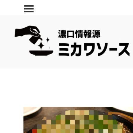
コ
三
ン
河
テ
の
ン
面
ツ
白
へ
い
ス
ス
キ
ポ
ッ
ッ
プ
ト・
最
新
飲
食
店
な
"超"濃厚ミカワソース
グルメ
名古屋エリア
ど
名古屋市中村区
裏メニュー
の