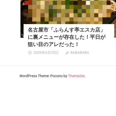
情
報
を
発
信
名古屋市「ふらんす亭エスカ店」
す
に裏メニューが存在した！平日が
る
狙い目のアレだった！
生
活
名
2020年6月25日
BABABABA
コメントを
調
古
受け付けて
味
屋
いません
料
市
「ふ
サ
WordPress Theme: Pocono by
ThemeZee
.
ら
イ
ん
ト
す
亭
エ
ス
カ