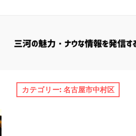
濃
口
情
報
源
「ミ
カ
カテゴリー:
名古屋市中村区
ワ
ソ
ー
ス」