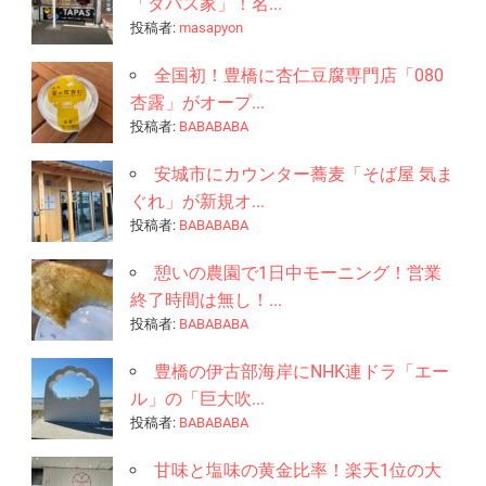
「タパス家」！名...
投稿者:
masapyon
全国初！豊橋に杏仁豆腐専門店「080
杏露」がオープ...
投稿者:
BABABABA
安城市にカウンター蕎麦「そば屋 気ま
ぐれ」が新規オ...
投稿者:
BABABABA
憩いの農園で1日中モーニング！営業
終了時間は無し！...
投稿者:
BABABABA
豊橋の伊古部海岸にNHK連ドラ「エー
ル」の「巨大吹...
投稿者:
BABABABA
甘味と塩味の黄金比率！楽天1位の大