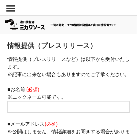
コ
三
濃
ン
河
口
テ
の
ン
情
面
ツ
白
報
へ
い
情報提供（プレスリリース）
源
ス
ス
キ
「ミ
ポ
情報提供（プレスリリースなど）は以下から受付いたし
ッ
ッ
ます。
カ
プ
ト・
※記事に出来ない場合もありますのでご了承ください。
ワ
最
新
ソ
■お名前
(必須)
飲
※ニックネーム可能です。
ー
食
ス」
店
な
ど
■メールアドレス
(必須)
の
※公開はしません。情報詳細をお聞きする場合がありま