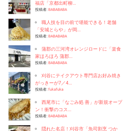
福店「京都出町柳...
投稿者:
BABABABA
職人技を目の前で堪能できる！老舗
「安城とらや」が岡...
投稿者:
BABABABA
蒲郡の三河湾オレンジロードに「楽食
家ほろほろ 蒲郡...
投稿者:
BABABABA
刈谷にテイクアウト専門店お好み焼き
がっきーが7／4...
投稿者:
fukafuka
西尾市に「なごみ処 善」が新規オープ
ン！衝撃のコス...
投稿者:
BABABABA
隠れた名店！刈谷市「魚司割烹 つか