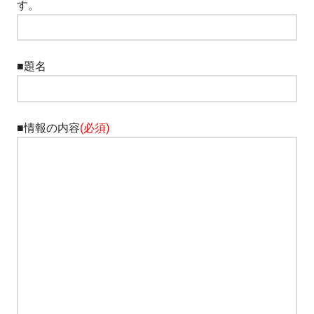
情
す。
報
を
発
■題名
信
す
る
生
■情報の内容
(必須)
活
調
味
料
サ
イ
ト