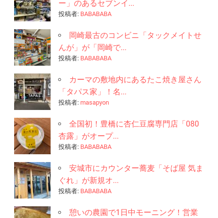
情
ー」のあるセブンイ...
報
投稿者:
BABABABA
を
岡崎最古のコンビニ「タックメイトせ
発
んが」が「岡崎で...
信
投稿者:
BABABABA
す
る
カーマの敷地内にあるたこ焼き屋さん
生
「タパス家」！名...
活
投稿者:
masapyon
調
味
全国初！豊橋に杏仁豆腐専門店「080
料
杏露」がオープ...
サ
投稿者:
BABABABA
イ
ト
安城市にカウンター蕎麦「そば屋 気ま
ぐれ」が新規オ...
投稿者:
BABABABA
憩いの農園で1日中モーニング！営業