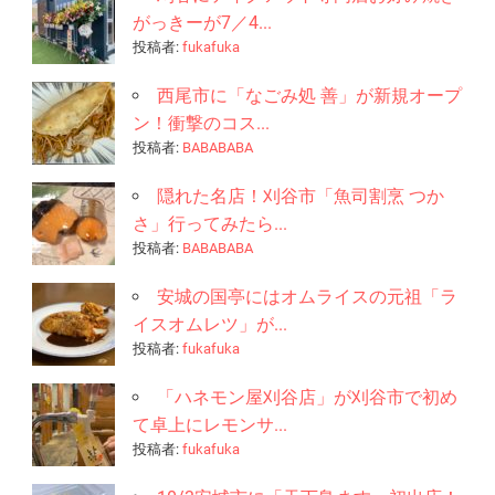
がっきーが7／4...
投稿者:
fukafuka
西尾市に「なごみ処 善」が新規オープ
ン！衝撃のコス...
投稿者:
BABABABA
隠れた名店！刈谷市「魚司割烹 つか
さ」行ってみたら...
投稿者:
BABABABA
安城の国亭にはオムライスの元祖「ラ
イスオムレツ」が...
投稿者:
fukafuka
「ハネモン屋刈谷店」が刈谷市で初め
て卓上にレモンサ...
投稿者:
fukafuka