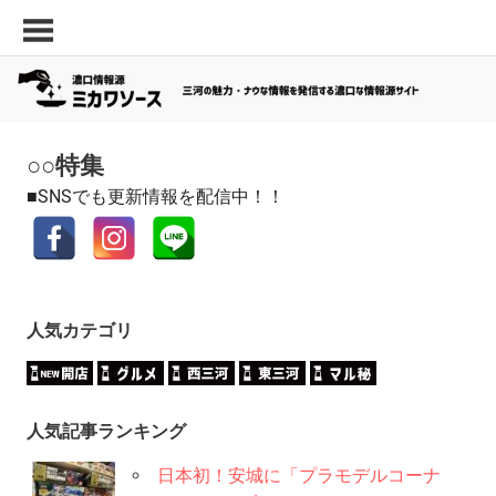
コ
三
濃
ン
河
口
テ
の
ン
情
面
ツ
白
報
へ
い
○○特集
源
ス
ス
■SNSでも更新情報を配信中！！
キ
「ミ
ポ
ッ
ッ
カ
プ
ト・
ワ
最
新
ソ
人気カテゴリ
飲
ー
食
ス」
店
な
人気記事ランキング
ど
の
日本初！安城に「プラモデルコーナ