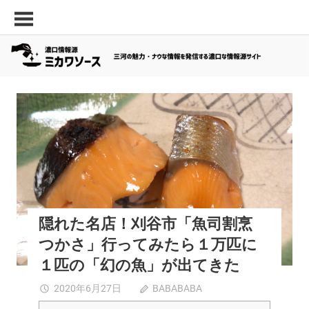
コ
三
濃
ン
河
口
テ
の
ン
情
面
ツ
白
報
へ
い
源
ス
ス
オトナのミカワグルメ
グルメ
刈谷市
西三河エリア
キ
「ミ
ポ
ッ
ッ
カ
プ
ト・
ワ
最
新
ソ
飲
ー
隠れた名店！刈谷市「魚司割烹
食
つかさ」行ってみたら１万匹に
ス」
店
な
１匹の「幻の魚」が出てきた
ど
隠
2020年6月27日
BABABABA
コメントを受
の
れ
け付けていま