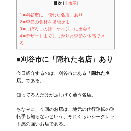
情
目次
[
非表示
]
た
せん
報
名
1
■刈谷市に「隠れた名店」あり
を
店！
2
■季節の食材を堪能せよ
発
刈
3
■まぼろしの鮭「ケイジ」に出会う
信
谷
4
■デザートまでしっかりと季節を体感でき
す
市
「魚
る！
る
司
生
割
活
■刈谷市に「隠れた名店」あり
烹
調
つ
味
今日紹介するのは、刈谷市にある
「隠れた名
か
料
店」
である。
さ」
サ
行
イ
っ
知ってる人だけが足しげく通う名店。
ト
て
み
ちなみに、今回のお店は、地元の代行運転の運
た
転手も知らないという、それくらいシークレッ
ら
ト感の強いお店である。
１