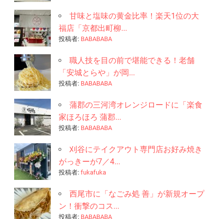
甘味と塩味の黄金比率！楽天1位の大
福店「京都出町柳...
投稿者:
BABABABA
職人技を目の前で堪能できる！老舗
「安城とらや」が岡...
投稿者:
BABABABA
蒲郡の三河湾オレンジロードに「楽食
家ほろほろ 蒲郡...
投稿者:
BABABABA
刈谷にテイクアウト専門店お好み焼き
がっきーが7／4...
投稿者:
fukafuka
西尾市に「なごみ処 善」が新規オープ
ン！衝撃のコス...
投稿者:
BABABABA