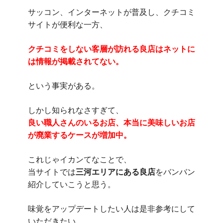
万
サッコン、インターネットが普及し、クチコミ
匹
サイトが便利な一方、
に
１
匹
クチコミをしない客層が訪れる良店はネットに
の
は情報が掲載されてない。
「幻
の
という事実がある。
魚」
が
しかし知られなさすぎて、
出
良い職人さんのいるお店、本当に美味しいお店
て
き
が廃業するケースが増加中。
た
は
これじゃイカンてなことで、
当サイトでは
三河エリアにある良店
をバンバン
紹介していこうと思う。
味覚をアップデートしたい人は是非参考にして
いただきたい。