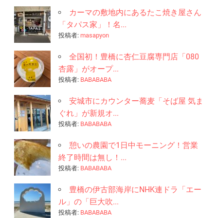
カーマの敷地内にあるたこ焼き屋さん
「タパス家」！名...
投稿者:
masapyon
全国初！豊橋に杏仁豆腐専門店「080
杏露」がオープ...
投稿者:
BABABABA
安城市にカウンター蕎麦「そば屋 気ま
ぐれ」が新規オ...
投稿者:
BABABABA
憩いの農園で1日中モーニング！営業
終了時間は無し！...
投稿者:
BABABABA
豊橋の伊古部海岸にNHK連ドラ「エー
ル」の「巨大吹...
投稿者:
BABABABA