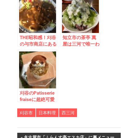
に魚でなはく肉だ
ーがいるとき限定
った！旨味満点！
メニュー」が存在
した！
THE昭和感！刈谷
知立市の茶亭 萬
の与市商店にある
屋は三河で唯一わ
謎メニュー「カー
びさびを体感でき
レ焼うどん」に迫
るレアスポット！
ってみた！！
「夏の富士山」氷
が絶品
刈谷のPatisserie
fraiseに超絶可愛
すぎる「ワンちゃ
んかき氷」が存在
刈谷市
日本料理
西三河
した！
前
名古屋市「ふらんす亭エスカ店」に裏メニュー