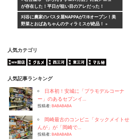
投
の
が存在した！平日が狙い目のアレだった！
稿
記
次
刈谷に農家のパスタ屋NAPPAが7/8オープン！美
事:
ナ
の
野菜とおばあちゃんのティラミスが絶品！
記
ビ
事:
ゲ
人気カテゴリ
ー
シ
人気記事ランキング
ョ
日本初！安城に「プラモデルコーナ
ン
ー」のあるセブンイ...
投稿者:
BABABABA
岡崎最古のコンビニ「タックメイトせ
んが」が「岡崎で...
投稿者:
BABABABA