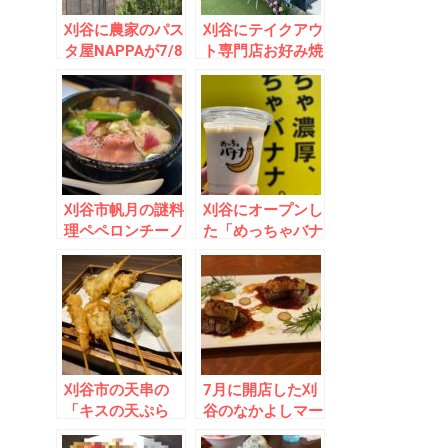
刈谷に農家のパス
刈谷にテイクアウ
タ屋NAPPAが7/8
ト専門店お好み焼
オープン！美野菜
きがっきーが7／
とおばあちゃんの
4オープン！独特
ティラミスが絶
の「まろやかさ」
品！
が虜！
刈谷市帆月の謎料
刈谷にオープンし
理ペペロンチーノ
た「めっちゃバナ
チャーシューチャ
ナ」に大行列！濃
ーシューチャーシ
厚で美味！チンチ
ューヌードルと
ロ割引システムが
は！？
面白い！
刈谷市の天串の
7月に開店した刈
「キスの天ぷら
谷のなかよしマー
串」は食感がまさ
ケットは「オーナ