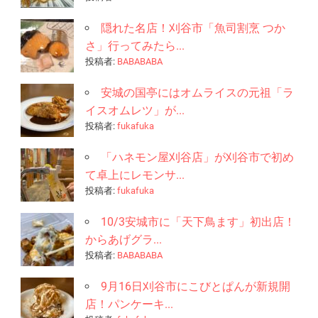
隠れた名店！刈谷市「魚司割烹 つか
さ」行ってみたら...
投稿者:
BABABABA
安城の国亭にはオムライスの元祖「ラ
イスオムレツ」が...
投稿者:
fukafuka
「ハネモン屋刈谷店」が刈谷市で初め
て卓上にレモンサ...
投稿者:
fukafuka
10/3安城市に「天下鳥ます」初出店！
からあげグラ...
投稿者:
BABABABA
9月16日刈谷市にこびとぱんが新規開
店！パンケーキ...