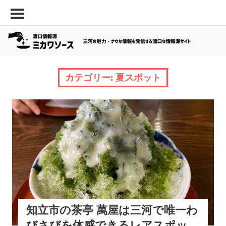
コ
三
濃
ン
河
口
テ
の
ン
情
面
ツ
白
報
へ
い
カテゴリー:
夏スポット
源
ス
ス
キ
「ミ
ポ
ッ
ッ
カ
オトナのミカワグルメ
グルメ
夏スポット
知立市
プ
ト・
ワ
西三河エリア
最
新
ソ
飲
ー
食
ス」
店
な
ど
知立市の茶亭 萬屋は三河で唯一わ
の
びさびを体感できるレアスポッ