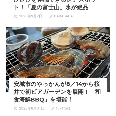
情
ト！「夏の富士山」氷が絶品
報
を
知
2020年9月2日
BABABABA
コメントを受け
発
立
付けていません
信
市
す
の
グルメ
夏スポット
安城市
西三河エリア
る
茶
生
亭
萬
活
屋
調
は
味
三
料
河
サ
で
イ
安城市のやっかんが8／14から桜
唯
ト
一
井で初ビアガーデンを展開！「和
わ
食海鮮BBQ」を堪能！
び
さ
安
2020年8月31日
fukafuka
コメントを受け付
び
城
けていません