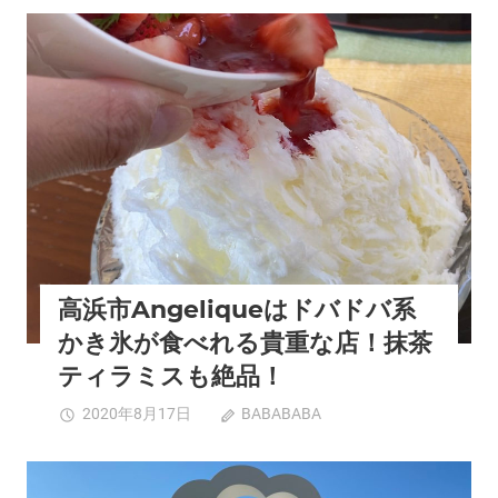
を
市
体
の
カフェ
グルメ
夏スポット
西三河エリア
高浜市
感
や
で
っ
き
か
る
ん
レ
が
ア
8
ス
／
ポ
14
ッ
か
ト！
ら
「夏
高浜市Angeliqueはドバドバ系
桜
の
井
かき氷が食べれる貴重な店！抹茶
富
で
ティラミスも絶品！
士
初
山」
ビ
高
2020年8月17日
BABABABA
コメントを受け
氷
ア
浜
付けていません
が
ガ
市
絶
ー
Angelique
三河面白いスポット
夏スポット
東三河エリア
豊橋市