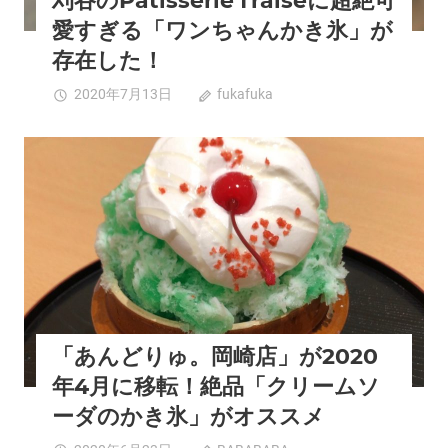
刈谷のPatisserie fraiseに超絶可
ゃ
現！
バ
愛すぎる「ワンちゃんかき氷」が
ま
ナ
存在した！
る
ナ」
で
に
刈
2020年7月13日
fukafuka
コメントを受け付
筋
大
谷
けていません
斗
行
の
雲！
列！
Patisserie
グルメ
夏スポット
岡崎市
新規開店
西三河エリア
は
濃
fraise
厚
に
で
超
美
絶
味！
可
チ
愛
ン
す
チ
ぎ
「あんどりゅ。岡崎店」が2020
ロ
る
割
「ワ
年4月に移転！絶品「クリームソ
引
ン
ーダのかき氷」がオススメ
シ
ち
ス
ゃ