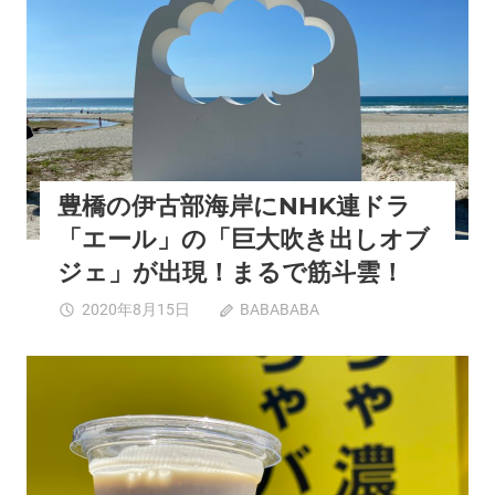
品
デ
は
は
ン
ド
を
バ
展
ド
開！
バ
「和
系
食
か
海
き
鮮
豊橋の伊古部海岸にNHK連ドラ
氷
BBQ」
が
「エール」の「巨大吹き出しオブ
を
食
ジェ」が出現！まるで筋斗雲！
堪
べ
能！
れ
豊
2020年8月15日
BABABABA
コメントを受け
は
る
橋
付けていません
貴
の
重
伊
カフェ
グルメ
刈谷市
夏スポット
新規開店
な
古
西三河エリア
店！
部
抹
海
茶
岸