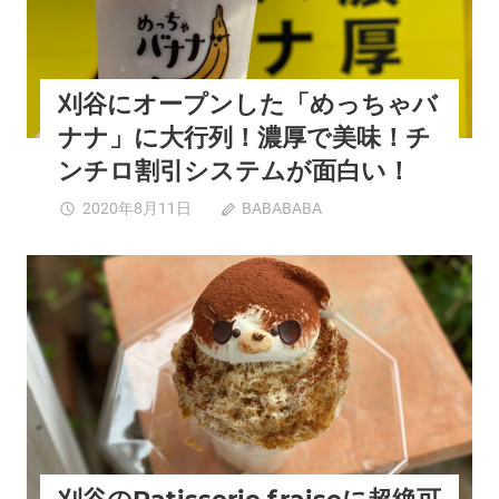
テ
に
ィ
NHK
ラ
連
ミ
ド
刈谷にオープンした「めっちゃバ
ス
ラ
も
「エ
ナナ」に大行列！濃厚で美味！チ
絶
ー
ンチロ割引システムが面白い！
品！
ル」
は
の
刈
2020年8月11日
BABABABA
コメントを受け
「巨
谷
付けていません
大
に
吹
オ
カフェ
刈谷市
夏スポット
西三河エリア
き
ー
出
プ
し
ン
オ
し
ブ
た
ジ
「め
ェ」
っ
が
ち
出