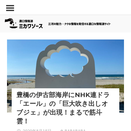
コ
三
濃
ン
河
口
テ
の
ン
情
面
ツ
白
報
へ
い
源
ス
ス
三河面白いスポット
夏スポット
東三河エリア
豊橋市
キ
「ミ
ポ
ッ
ッ
カ
プ
ト・
ワ
最
新
ソ
飲
ー
豊橋の伊古部海岸にNHK連ドラ
食
「エール」の「巨大吹き出しオ
ス」
店
な
ブジェ」が出現！まるで筋斗
ど
雲！
の
豊