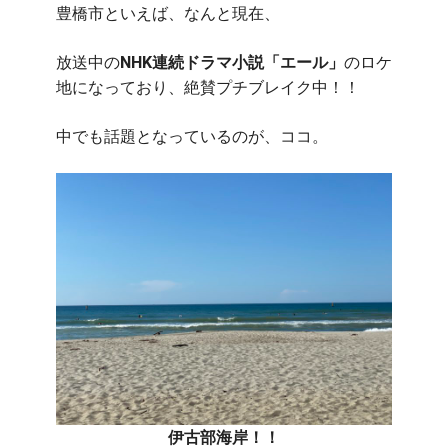
豊橋市といえば、なんと現在、
出
し
オ
放送中の
NHK連続ドラマ小説「エール」
のロケ
ブ
地になっており、絶賛プチブレイク中！！
ジ
ェ」
中でも話題となっているのが、ココ。
が
出
現！
ま
る
で
筋
斗
雲！
は
伊古部海岸！！