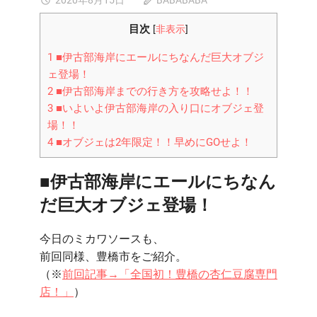
2020年8月15日
BABABABA
コメントを受
情
橋
け付けていま
報
目次
[
非表示
]
の
せん
を
伊
発
1
■伊古部海岸にエールにちなんだ巨大オブジ
古
信
ェ登場！
部
す
2
■伊古部海岸までの行き方を攻略せよ！！
海
る
3
■いよいよ伊古部海岸の入り口にオブジェ登
岸
生
に
場！！
活
NHK
4
■オブジェは2年限定！！早めにGOせよ！
調
連
ド
味
■伊古部海岸にエールにちなん
ラ
料
だ巨大オブジェ登場！
「エ
サ
ー
イ
ル」
今日のミカワソースも、
ト
の
前回同様、豊橋市をご紹介。
「巨
（※
前回記事→「全国初！豊橋の杏仁豆腐専門
大
店！」
）
吹
き