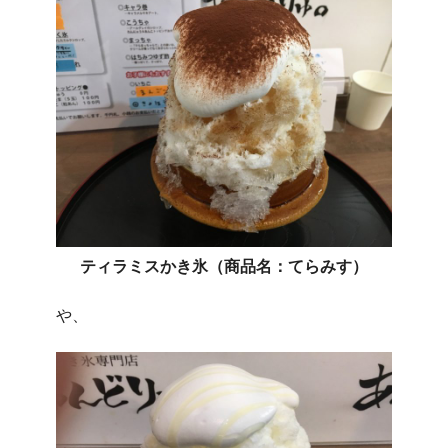
ソ
ー
ダ
の
か
き
氷」
が
オ
ス
ス
メ
ティラミスかき氷（商品名：てらみす）
は
や、