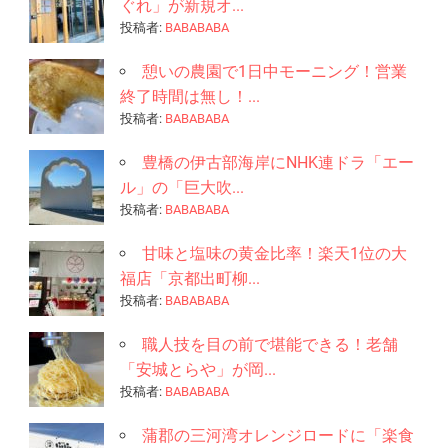
ぐれ」が新規オ...
投稿者:
BABABABA
憩いの農園で1日中モーニング！営業
終了時間は無し！...
投稿者:
BABABABA
豊橋の伊古部海岸にNHK連ドラ「エー
ル」の「巨大吹...
投稿者:
BABABABA
甘味と塩味の黄金比率！楽天1位の大
福店「京都出町柳...
投稿者:
BABABABA
職人技を目の前で堪能できる！老舗
「安城とらや」が岡...
投稿者:
BABABABA
蒲郡の三河湾オレンジロードに「楽食