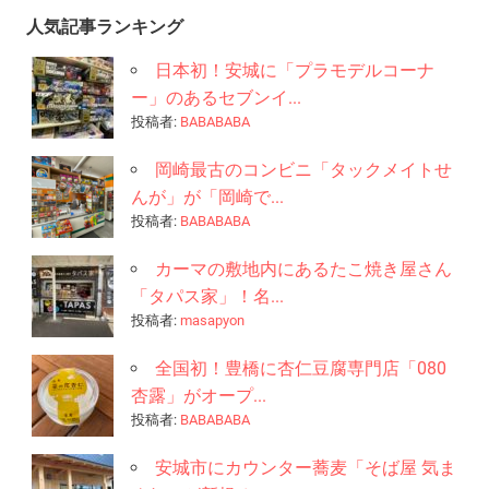
シ
人気記事ランキング
ョ
日本初！安城に「プラモデルコーナ
ン
ー」のあるセブンイ...
投稿者:
BABABABA
岡崎最古のコンビニ「タックメイトせ
んが」が「岡崎で...
投稿者:
BABABABA
カーマの敷地内にあるたこ焼き屋さん
「タパス家」！名...
投稿者:
masapyon
全国初！豊橋に杏仁豆腐専門店「080
杏露」がオープ...
投稿者:
BABABABA
安城市にカウンター蕎麦「そば屋 気ま