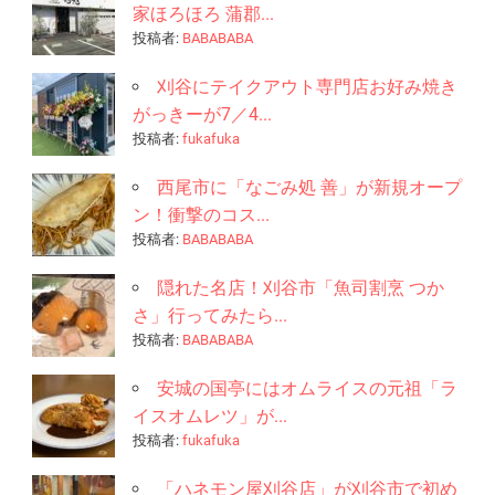
家ほろほろ 蒲郡...
投稿者:
BABABABA
刈谷にテイクアウト専門店お好み焼き
がっきーが7／4...
投稿者:
fukafuka
西尾市に「なごみ処 善」が新規オープ
ン！衝撃のコス...
投稿者:
BABABABA
隠れた名店！刈谷市「魚司割烹 つか
さ」行ってみたら...
投稿者:
BABABABA
安城の国亭にはオムライスの元祖「ラ
イスオムレツ」が...
投稿者:
fukafuka
「ハネモン屋刈谷店」が刈谷市で初め