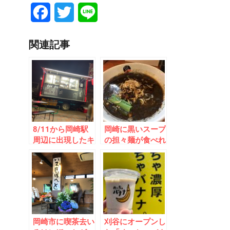
Facebook
Twitter
Line
関連記事
8/11から岡崎駅
岡崎に黒いスープ
周辺に出現したキ
の担々麺が食べれ
ッチンカー
る「麺場さかき
「porta_felice」
や」が5/1にオー
の正体に迫った！
プン！担々麺が超
絶濃厚！
岡崎市に喫茶去い
刈谷にオープンし