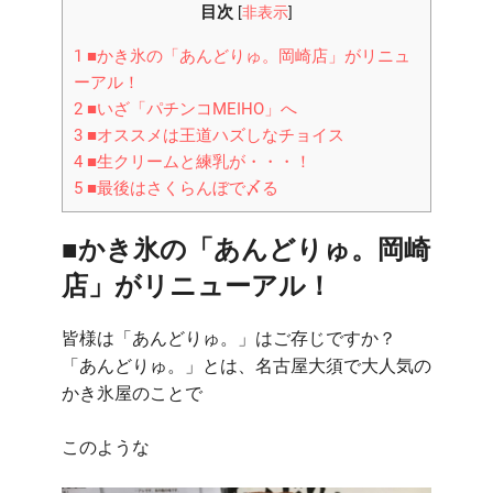
情
目次
[
非表示
]
ど
せん
報
り
1
■かき氷の「あんどりゅ。岡崎店」がリニュ
を
ゅ。
ーアル！
発
岡
2
■いざ「パチンコMEIHO」へ
信
崎
3
■オススメは王道ハズしなチョイス
す
店」
が
4
■生クリームと練乳が・・・！
る
2020
5
■最後はさくらんぼで〆る
生
年
活
4
調
■かき氷の「あんどりゅ。岡崎
月
味
店」がリニューアル！
に
料
移
サ
転！
皆様は「あんどりゅ。」はご存じですか？
イ
絶
「あんどりゅ。」とは、名古屋大須で大人気の
ト
品
かき氷屋のことで
「ク
リ
このような
ー
ム