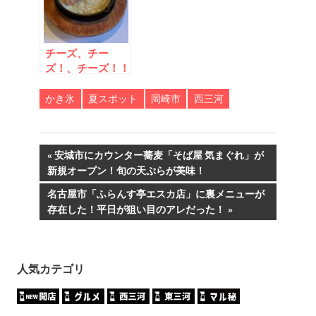
チーズ、チー
ズ！、チーズ！！
波浪警報注意！？
チーズの海に溺れ
かき氷
夏スポット
岡崎市
西三河
たい東岡崎店
投
前
安城市にカウンター蕎麦「そば屋 気まぐれ」が
の
新規オープン！旬の天ぷらが美味！
稿
記
次
名古屋市「ふらんす亭エスカ店」に裏メニューが
事:
ナ
の
存在した！平日が狙い目のアレだった！
記
ビ
事:
ゲ
人気カテゴリ
ー