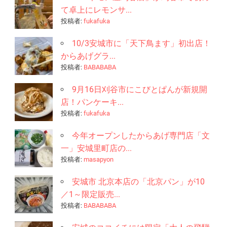
て卓上にレモンサ...
投稿者:
fukafuka
10/3安城市に「天下鳥ます」初出店！
からあげグラ...
投稿者:
BABABABA
9月16日刈谷市にこびとぱんが新規開
店！パンケーキ...
投稿者:
fukafuka
今年オープンしたからあげ専門店「文
一」安城里町店の...
投稿者:
masapyon
安城市 北京本店の「北京パン」が10
／1～限定販売...
投稿者:
BABABABA