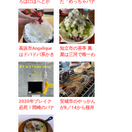
ろはにほへとが
た「めっちゃバナ
6/20オープン！
ナ」に大行列！濃
茶の湯のごとく
厚で美味！チンチ
THE風流だった！
ロ割引システムが
面白い！
高浜市Angelique
知立市の茶亭 萬
はドバドバ系かき
屋は三河で唯一わ
氷が食べれる貴重
びさびを体感でき
な店！抹茶ティラ
るレアスポット！
ミスも絶品！
「夏の富士山」氷
が絶品
2020年ブレイク
安城市のやっかん
必死！岡崎のバナ
が8／14から桜井
ナジュース専門店
で初ビアガーデン
NEW STAND
を展開！「和食海
WOWがアツイ！
鮮BBQ」を堪能！