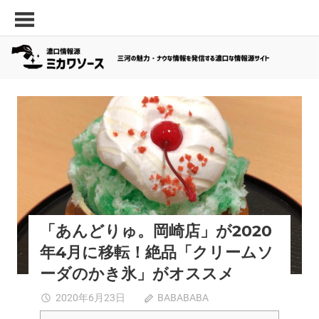
コ
三
濃
ン
河
口
テ
の
ン
情
面
ツ
白
報
へ
い
源
ス
ス
グルメ
夏スポット
岡崎市
新規開店
西三河エリア
キ
「ミ
ポ
ッ
ッ
カ
プ
ト・
ワ
最
新
ソ
飲
ー
「あんどりゅ。岡崎店」が2020
食
年4月に移転！絶品「クリームソ
ス」
店
な
ーダのかき氷」がオススメ
ど
「あ
2020年6月23日
BABABABA
コメントを受
の
ん
け付けていま